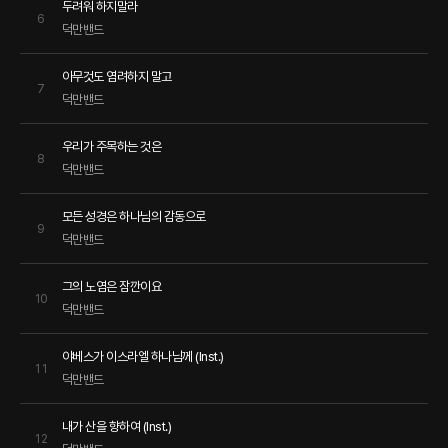
두려워 하지말라
6
덕만밴드
아무것도 염려하지 말고
7
덕만밴드
우리가 주목하는 것은
8
덕만밴드
모든 성경은 하나님의 감동으로
9
덕만밴드
그의 노염은 잠깐이요
10
덕만밴드
야베스가 이스라엘 하나님께 (Inst.)
11
덕만밴드
내가 산을 향하여 (Inst.)
12