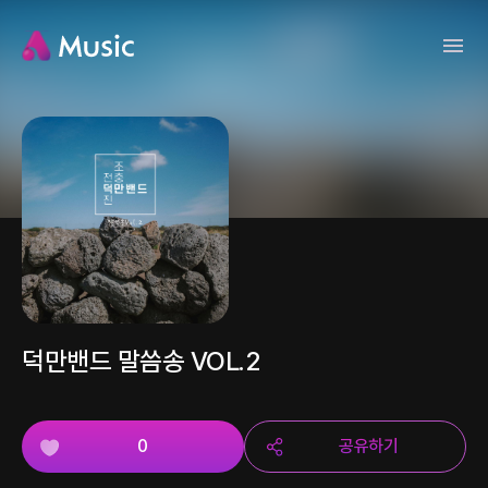
덕만밴드 말씀송 VOL.2
0
공유하기