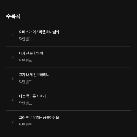
수록곡
야베스가 이스라엘 하나님께
1
덕만밴드
내가 산을 향하여
2
덕만밴드
그가 내게 간구하리니
3
덕만밴드
나는 목마른 자에게
4
덕만밴드
그러므로 우리는 긍휼하심을
5
덕만밴드