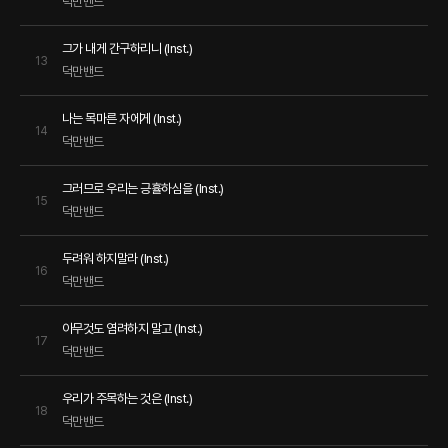
덕만밴드
그가 내게 간구하리니 (Inst.)
13
덕만밴드
나는 목마른 자에게 (Inst.)
14
덕만밴드
그러므로 우리는 긍휼하심을 (Inst.)
15
덕만밴드
두려워 하지말라 (Inst.)
16
덕만밴드
아무것도 염려하지 말고 (Inst.)
17
덕만밴드
우리가 주목하는 것은 (Inst.)
18
덕만밴드