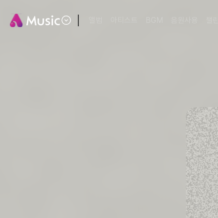
앨범
아티스트
BGM
음원사용
챌