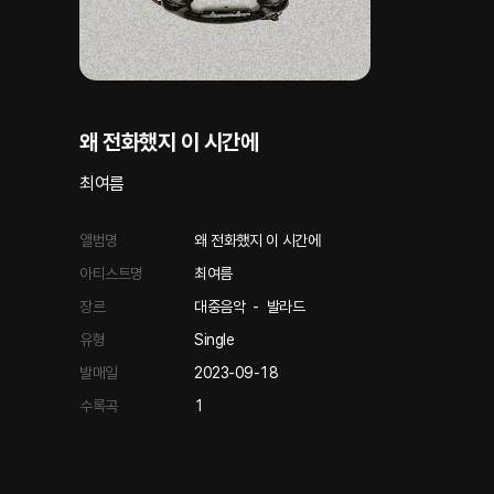
왜 전화했지 이 시간에
최여름
앨범명
왜 전화했지 이 시간에
아티스트명
최여름
장르
대중음악
-
발라드
유형
Single
발매일
2023-09-18
수록곡
1