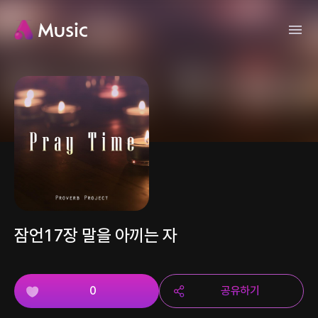
잠언17장 말을 아끼는 자
0
공유하기