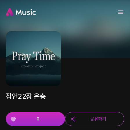
잠언22장 은총
0
공유하기