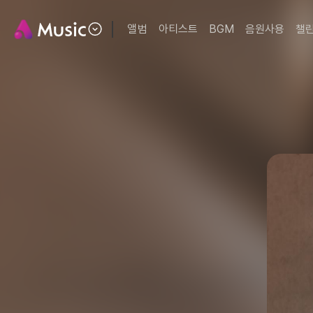
앨범
아티스트
BGM
음원사용
챌