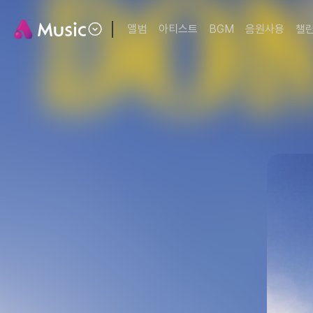
앨범
아티스트
BGM
음원사용
챌