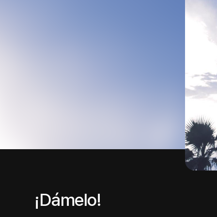
¡Dámelo!