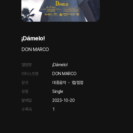
¡Dámelo!
DON MARCO
앨범명
¡Dámelo!
아티스트명
DON MARCO
장르
대중음악
-
랩/힙합
유형
Single
발매일
2023-10-20
수록곡
1