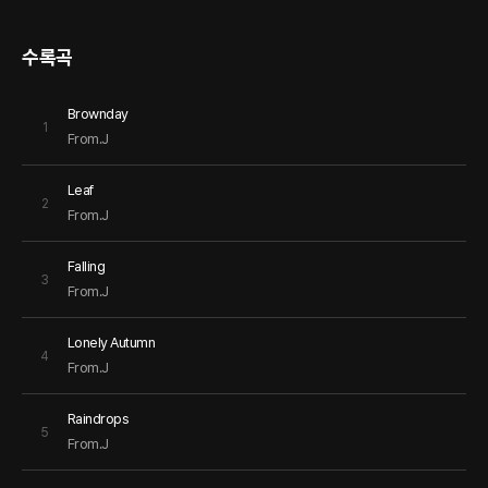
수록곡
Brownday
1
From.J
Leaf
2
From.J
Falling
3
From.J
Lonely Autumn
4
From.J
Raindrops
5
From.J