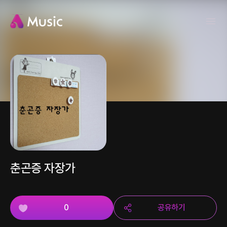
춘곤증 자장가
0
공유하기