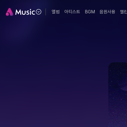
앨범
아티스트
BGM
음원사용
챌