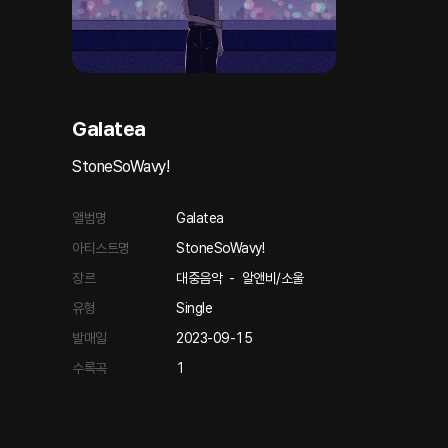
Galatea
StoneSoWavy!
앨범명
Galatea
아티스트명
StoneSoWavy!
장르
대중음악
-
알앤비/소울
유형
Single
발매일
2023-09-15
수록곡
1