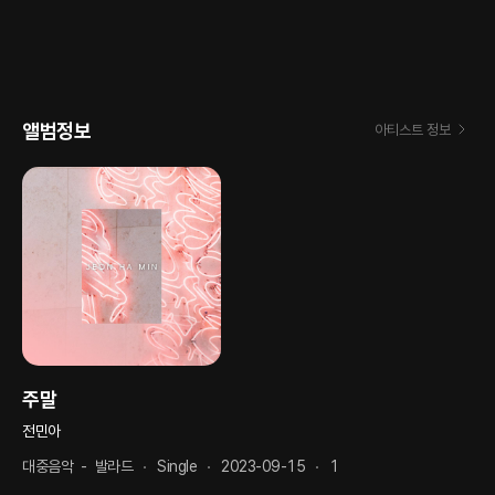
앨범정보
아티스트 정보
주말
전민아
대중음악
-
발라드
Single
2023-09-15
1