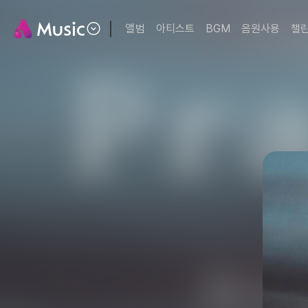
앨범
아티스트
BGM
음원사용
챌