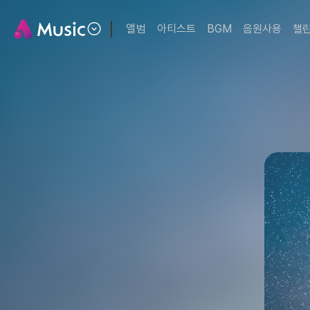
앨범
아티스트
BGM
음원사용
챌