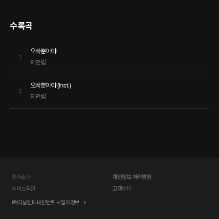
수록곡
오빠뿐이야
1
제인킹
오빠뿐이야 (Inst.)
2
제인킹
회사소개
개인정보 처리방침
서비스약관
고객센터
㈜다날엔터테인먼트 사업자정보