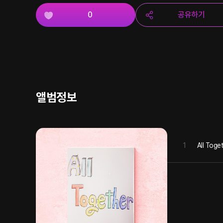
0
공유하기
앨범정보
1
All Toge