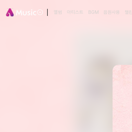
앨범
아티스트
BGM
음원사용
챌