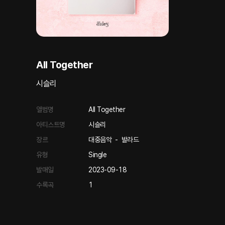
All Together
시슬리
앨범명
All Together
아티스트명
시슬리
장르
대중음악
-
발라드
유형
Single
발매일
2023-09-18
수록곡
1