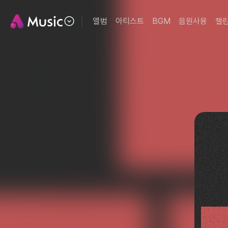
앨범
아티스트
BGM
음원사용
챌