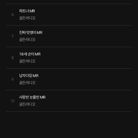
파트너 MR
6
골든라디오
진짜 멋쟁이 MR
7
골든라디오
18세 순이 MR
8
골든라디오
남자다잉 MR
9
골든라디오
사랑반 눈물반 MR
10
골든라디오