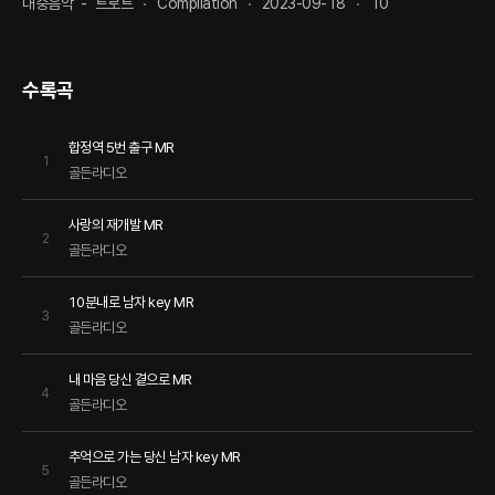
대중음악
-
트로트
Compilation
2023-09-18
10
수록곡
합정역 5번 출구 MR
1
골든라디오
사랑의 재개발 MR
2
골든라디오
10분내로 남자 key MR
3
골든라디오
내 마음 당신 곁으로 MR
4
골든라디오
추억으로 가는 당신 남자 key MR
5
골든라디오