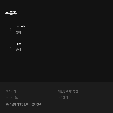
수록곡
Estrella
1
쟁이
Him
2
쟁이
회사소개
개인정보 처리방침
서비스약관
고객센터
㈜다날엔터테인먼트 사업자정보