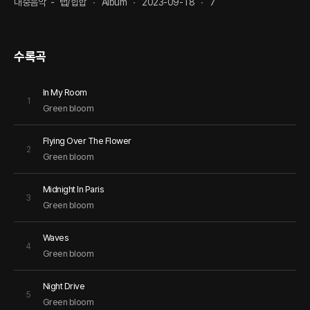
대중음악
-
랩/힙합
Album
2023-09-18
7
수록곡
In My Room
1
Green bloom
Flying Over The Flower
2
Green bloom
Midnight In Paris
3
Green bloom
Waves
4
Green bloom
Night Drive
5
Green bloom