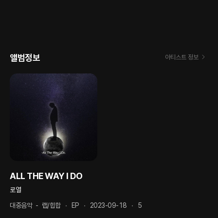
앨범정보
아티스트 정보
ALL THE WAY I DO
로열
대중음악
-
랩/힙합
EP
2023-09-18
5