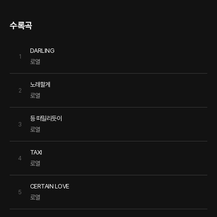
수록곡
DARLING
1
로열
노래할게
2
로열
등 떠밀리듯이
3
로열
TAXI
4
로열
CERTAIN LOVE
5
로열