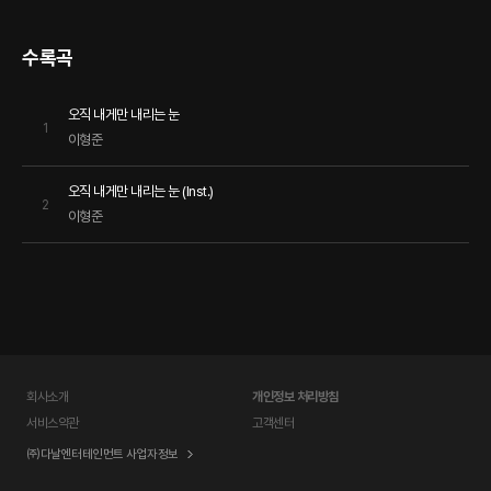
수록곡
오직 내게만 내리는 눈
1
이형준
오직 내게만 내리는 눈 (Inst.)
2
이형준
회사소개
개인정보 처리방침
서비스약관
고객센터
㈜다날엔터테인먼트 사업자정보