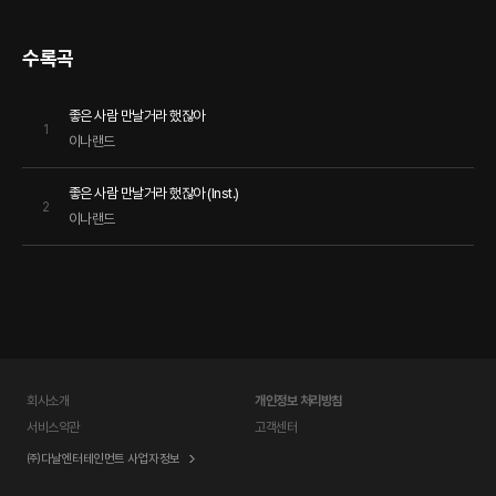
수록곡
좋은 사람 만날거라 했잖아
1
이나랜드
좋은 사람 만날거라 했잖아 (Inst.)
2
이나랜드
회사소개
개인정보 처리방침
서비스약관
고객센터
㈜다날엔터테인먼트 사업자정보