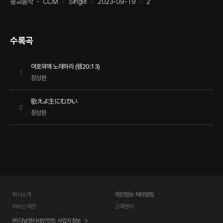
종교음악
-
CCM
Single
2023-09-19
2
수록곡
여호와께 노래하라 (렘20:13)
1
장성환
歌えよ主にむかい
2
장성환
회사소개
개인정보 처리방침
서비스약관
고객센터
㈜다날엔터테인먼트 사업자정보