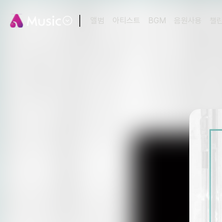
앨범
아티스트
BGM
음원사용
챌