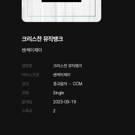
크리스찬 뮤직뱅크
쌘케이제이
앨범명
크리스찬 뮤직뱅크
아티스트명
쌘케이제이
장르
종교음악
-
CCM
유형
Single
발매일
2023-09-19
수록곡
2