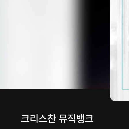
크리스찬 뮤직뱅크