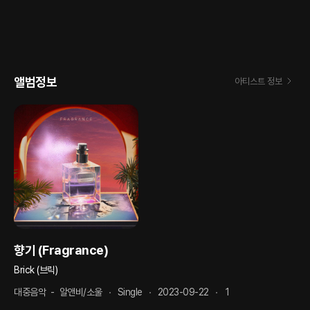
앨범정보
아티스트 정보
향기 (Fragrance)
Brick (브릭)
대중음악
-
알앤비/소울
Single
2023-09-22
1