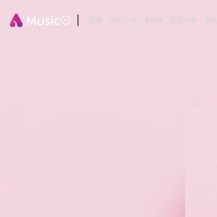
앨범
아티스트
BGM
음원사용
챌