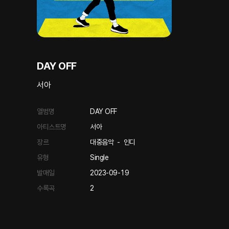
DAY OFF
서아
앨범명
DAY OFF
아티스트명
서아
장르
대중음악
-
인디
유형
Single
발매일
2023-09-19
수록곡
2