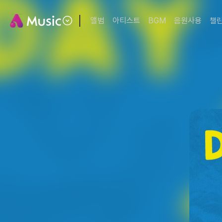
앨범
아티스트
BGM
음원사용
챌