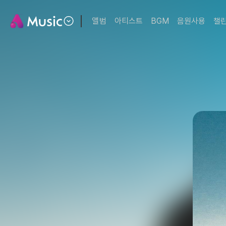
앨범
아티스트
BGM
음원사용
챌