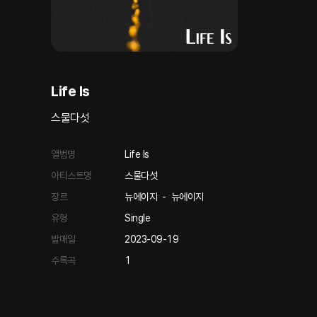
Life Is
스물다섯
앨범명
Life Is
아티스트명
스물다섯
장르
뉴에이지
-
뉴에이지
유형
Single
발매일
2023-09-19
수록곡
1