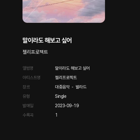
말이라도 해보고 싶어
젤리프로젝트
앨범명
말이라도 해보고 싶어
아티스트명
젤리프로젝트
장르
대중음악
-
발라드
유형
Single
발매일
2023-09-19
수록곡
1