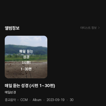
앨범정보
아티스트 정보
매일 듣는 성경 (시편 1~30편)
매일성경
종교음악
-
CCM
Album
2023-09-19
30