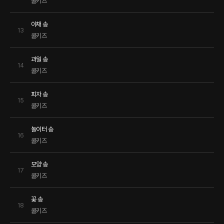
쿨키즈
야채 송
13
쿨키즈
과일 송
14
쿨키즈
피자 송
15
쿨키즈
놀이터 송
16
쿨키즈
모양 송
17
쿨키즈
꽃 송
18
쿨키즈