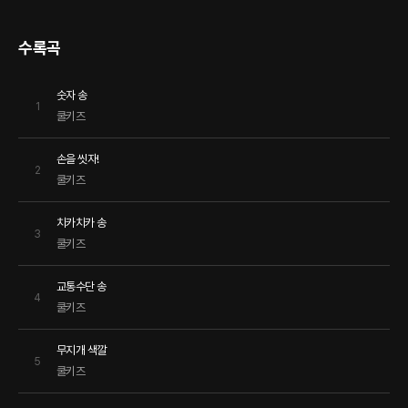
수록곡
숫자 송
1
쿨키즈
손을 씻자!
2
쿨키즈
치카치카 송
3
쿨키즈
교통수단 송
4
쿨키즈
무지개 색깔
5
쿨키즈