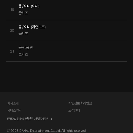
응 / 아니 (야채)
19
쿨키즈
응 / 아니 (자연보호)
20
쿨키즈
공부! 공부!
21
쿨키즈
회사소개
개인정보 처리방침
서비스약관
고객센터
㈜다날엔터테인먼트 사업자정보
ⓒ
2026 DANAL Entertainment.Co.,Ltd. All rights reserved.