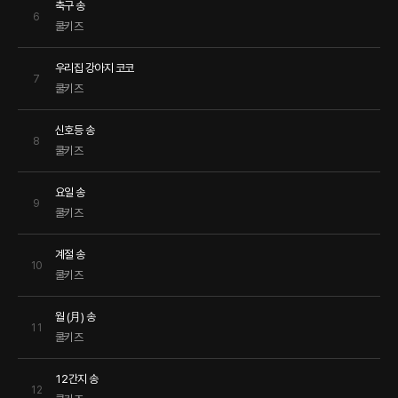
축구 송
6
쿨키즈
우리집 강아지 코코
7
쿨키즈
신호등 송
8
쿨키즈
요일 송
9
쿨키즈
계절 송
10
쿨키즈
월 (月) 송
11
쿨키즈
12간지 송
12