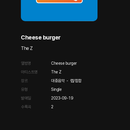
Cheese burger
The Z
앨범명
Cheese burger
아티스트명
The Z
장르
대중음악
-
랩/힙합
유형
Single
발매일
2023-09-19
수록곡
2