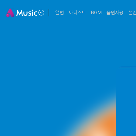
앨범
아티스트
BGM
음원사용
챌