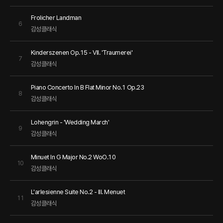
Frolicher Landman
6
감성클래식
Kinderszenen Op.15 - VII. 'Traumerei'
7
감성클래식
Piano Concerto In B Flat Minor No.1 Op.23
8
감성클래식
Lohengrin - 'Wedding March'
9
감성클래식
Minuet In G Major No.2 WoO.10
10
감성클래식
L'arlesienne Suite No.2 - III. Menuet
11
감성클래식