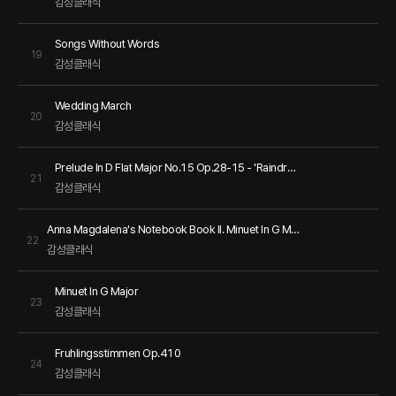
감성클래식
Songs Without Words
19
감성클래식
Wedding March
20
감성클래식
Prelude In D Flat Major No.15 Op.28-15 - 'Raindrop'
21
감성클래식
Anna Magdalena's Notebook Book II. Minuet In G Major BWV Anh.II 114
22
감성클래식
Minuet In G Major
23
감성클래식
Fruhlingsstimmen Op.410
24
감성클래식