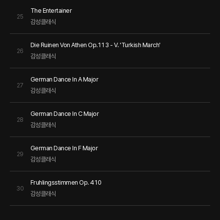
The Entertainer
25
감성클래식
Die Ruinen Von Athen Op.113 - V. 'Turkish March'
26
감성클래식
German Dance In A Major
27
감성클래식
German Dance In C Major
28
감성클래식
German Dance In F Major
29
감성클래식
Fruhlingsstimmen Op. 410
30
감성클래식