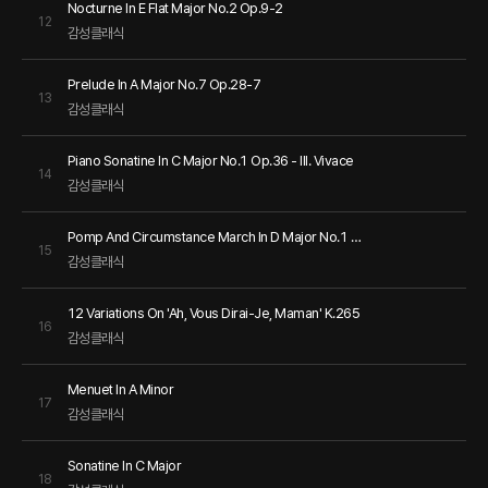
Nocturne In E Flat Major No.2 Op.9-2
12
감성클래식
Prelude In A Major No.7 Op.28-7
13
감성클래식
Piano Sonatine In C Major No.1 Op.36 - III. Vivace
14
감성클래식
Pomp And Circumstance March In D Major No.1 Op.39
15
감성클래식
12 Variations On 'Ah, Vous Dirai-Je, Maman' K.265
16
감성클래식
Menuet In A Minor
17
감성클래식
Sonatine In C Major
18