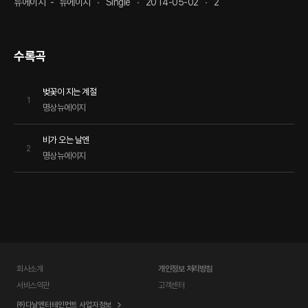
뉴에이지
-
뉴에이지
Single
2014-05-02
2
수록곡
벚꽃이 지는 계절
1
명상뉴에이지
비가 오는 날엔
2
명상뉴에이지
회사소개
개인정보 처리방침
서비스약관
고객센터
㈜다날엔터테인먼트 사업자정보