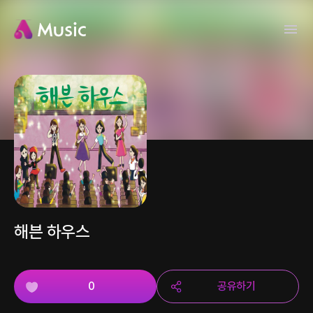
해븐 하우스
0
공유하기