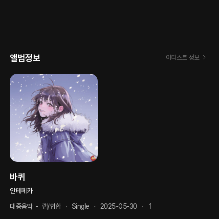
앨범정보
아티스트 정보
바퀴
안테페카
대중음악
-
랩/힙합
Single
2025-05-30
1